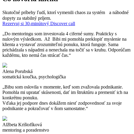
Skutočné príbehy ľudí, ktorí vymenili chaos za systém a náhodné
dopyty za stabilný príjem.
Rezervuj si 30-minútový Discover call
„Do mentoringu som investovala 4 ciferné sumy. Prakticky s
nulovým výsledkom. Až Bibi mi pomohla preklopiť myslenie na
klienta a vystavať zrozumiteľnú ponuku, ktorá funguje. Sama
prichádzala s nápadmi a nenechala ma točiť sa v kruhu. Odporúčam
každému, kto nemá čas strácať čas.“
Alena Porubská
somatická koučka, psychologička
„Bibu som oslovila v momente, keď som zvažovala podnikanie.
Pomohla mi upratať skúsenosti, dať im štruktúru a premeniť ich na
konkrétnu ponuku.
Vďaka jej podpore dnes dokážem niesť zodpovednosť za svoje
podnikanie a pokračovať v ňom samostatne.“
Alžbeta Krištofíková
mentoring a poradenstvo