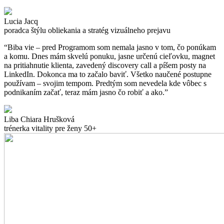
Lucia Jacq
poradca štýlu obliekania a stratég vizuálneho prejavu
“Biba vie – pred Programom som nemala jasno v tom, čo ponúkam
a komu. Dnes mám skvelú ponuku, jasne určenú cieľovku, magnet
na pritiahnutie klienta, zavedený discovery call a píšem posty na
LinkedIn. Dokonca ma to začalo baviť. Všetko naučené postupne
používam – svojim tempom. Predtým som nevedela kde vôbec s
podnikaním začať, teraz mám jasno čo robiť a ako.”
Liba Chiara Hrušková
trénerka vitality pre ženy 50+