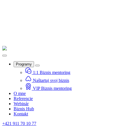
Programy
1:1 Biznis mentoring
Naštartuj svoj biznis
VIP Biznis mentoring
O mne
Referencie
Webinár
Biznis Hub
Kontakt
+421 911 70 10 77