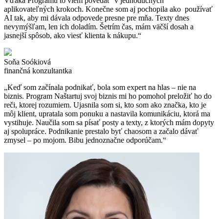
Vďaka Programu to viem povedať v jednoduchých
aplikovateľných krokoch. Konečne som aj pochopila ako používať
AI tak, aby mi dávala odpovede presne pre mňa. Texty dnes
nevymýšľam, len ich doladím. Šetrím čas, mám väčší dosah a
jasnejší spôsob, ako viesť klienta k nákupu.“
Soňa Soókiová
finančná konzultantka
„Keď som začínala podnikať, bola som expert na hlas – nie na
biznis. Program Naštartuj svoj biznis mi ho pomohol preložiť ho do
reči, ktorej rozumiem. Ujasnila som si, kto som ako značka, kto je
môj klient, upratala som ponuku a nastavila komunikáciu, ktorá ma
vystihuje. Naučila som sa písať posty a texty, z ktorých mám dopyty
aj spolupráce. Podnikanie prestalo byť chaosom a začalo dávať
zmysel – po mojom. Bibu jednoznačne odporúčam.“