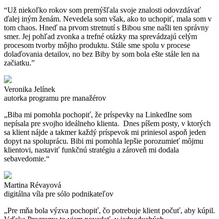
“Už niekoľko rokov som premýšľala svoje znalosti odovzdávať
ďalej iným ženám. Nevedela som však, ako to uchopiť, mala som v
tom chaos. Hneď na prvom stretnutí s Bibou sme našli ten správny
smer. Jej pohľad zvonka a trefné otázky ma sprevádzajú celým
procesom tvorby môjho produktu. Stále sme spolu v procese
dolaďovania detailov, no bez Biby by som bola ešte stále len na
začiatku.”
Veronika Jelínek
autorka programu pre manažérov
„Biba mi pomohla pochopiť, že príspevky na LinkedIne som
nepísala pre svojho ideálneho klienta. Dnes píšem posty, v ktorých
sa klient nájde a takmer každý príspevok mi priniesol aspoň jeden
dopyt na spoluprácu. Bibi mi pomohla lepšie porozumieť môjmu
klientovi, nastaviť funkčnú stratégiu a zároveň mi dodala
sebavedomie.“
Martina Révayová
digitálna víla pre sólo podnikateľov
„Pre mňa bola výzva pochopiť, čo potrebuje klient počuť, aby kúpil.